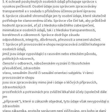
5. K ochraně poskytnutých osobních údajů přistupuje správce s
vysokou pečlivostí. Osobní údaje jsou správcem zpracovávány
transparentně a v souladu s příslušnou účinnou právní úpravou.
6. Správce zásadně shromažďuje jen ty osobní údaje, které skutečně
potřebuje ke stanovenému účelu. Správce vše činí tak, aby průběžně
hodnotil zpracování, ať již z hlediska náležitého zabezpečení,
minimalizace osobních údajů, tak i z hlediska transparentnosti,
korektnosti a zákonnosti. Správce dodržuje zásadu
odpovědnosti, integrity, důvěrnosti, přesnosti a omezení uložení.
7. Správce při provozování e-shopu nezpracovává zvláštní kategorie
osobních údajů,
jimiž jsou údaje vypovídající o rasovém nebo etnickém původu,
politických názorech,
členství v odborech, náboženském vyznání či filozofickém
přesvědčení, zdravotním
stavu, sexuálním životě či sexuální orientaci subjektu. V rámci
provozování e-shopu
jsou sice zpracovávány mimo jiné i údaje o léčivých přípravcích,
zdravotnických
prostředcích a potravinách pro zvláštní lékařské účely (společně dále
jen
„přípravek“), které si zákazník objednal, tyto údaje však nevypovídají o
zdravotním
stavu zákazníka, protože správcem není zjišťováno, pro koho je daný