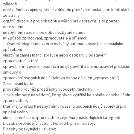
základě
oprávněného zájmu správce z důvodu prokázání souladu při kontrolách
ze strany
orgánů dozoru a pro obhajobu a výkon práv správce, a to pouze v
omezeném
nezbytném rozsahu po dobu nezbytně nutnou.
IV. Způsob zpracování, zpracovatelé a příjemci
1. Osobní údaje budou zpracovávány automatizovaným i manuálním
způsobem
vlastními zaměstnanci správce nebo osobami v postavení
zpracovatelů, které
správce zpracováním osobních údajů pověřil a s nimiž uzavřel příslušné
smlouvy o
zpracování osobních údajů (taková osoba dále jen „zpracovatel“).
Zpracování bude
prováděno rovněž prostředky výpočetní techniky.
2. Subjekt bere na vědomí, že správce využívá ke splnění daného účelu
zpracovatele,
kteří mají přístup k nezbytnému rozsahu osobních údajů subjektu pro
splnění svého
úkolu. Jedná se o zpracovatele zejména z následujících kategorií:
 osoby provádějící účetnictví, audit, právní služby;
 osoby poskytující IT služby;