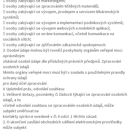
 osoby zabývající se marketingem;
 osoby zabývající se zpracováním tištěných materiálů;
 osoby zabývající se vývojem, prodejem a servisem lékárenských
systémů;
 osoby zabývající se vývojem a implementací podnikových systémů;
 osoby zabývající se vývojem webových a mobilních aplikací;
 osoby zabývající se on-line komunikací, včetně komunikace na
sociálních sítích;
 osoby zabývající se zjišťováním zákaznické spokojenosti.
3. Osobní údaje mohou být rovněž poskytnuty orgánům veřejné moci
oprávněným
získávat osobní údaje dle příslušných právních předpisů. Zpracování
osobních údajů
těmito orgány veřejné moci musí být v souladu s použitelnými pravidly
ochrany údajů
pro daný účel zpracování.
V. Uplatnění práv, odvolání souhlasu
1. Veškeré dotazy, poznámky či žádosti týkající se zpracování osobních
údajů, a to
včetně odvolání souhlasu se zpracováním osobních údajů, může
subjekt směřovat na
kontakty správce uvedené v čl. II odst. 1 těchto zásad.
2. O ukončení zasílání obchodních sdělení elektronickými prostředky
může subjekt