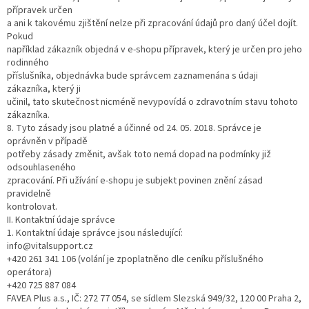
přípravek určen
a ani k takovému zjištění nelze při zpracování údajů pro daný účel dojít.
Pokud
například zákazník objedná v e-shopu přípravek, který je určen pro jeho
rodinného
příslušníka, objednávka bude správcem zaznamenána s údaji
zákazníka, který ji
učinil, tato skutečnost nicméně nevypovídá o zdravotním stavu tohoto
zákazníka.
8. Tyto zásady jsou platné a účinné od 24. 05. 2018. Správce je
oprávněn v případě
potřeby zásady změnit, avšak toto nemá dopad na podmínky již
odsouhlaseného
zpracování. Při užívání e-shopu je subjekt povinen znění zásad
pravidelně
kontrolovat.
II. Kontaktní údaje správce
1. Kontaktní údaje správce jsou následující:
info@vitalsupport.cz
+420 261 341 106 (volání je zpoplatněno dle ceníku příslušného
operátora)
+420 725 887 084
FAVEA Plus a.s., IČ: 272 77 054, se sídlem Slezská 949/32, 120 00 Praha 2,