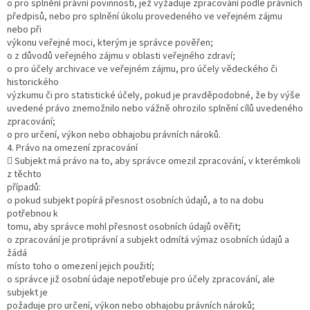
o pro splnění právní povinnosti, jež vyžaduje zpracování podle právních
předpisů, nebo pro splnění úkolu provedeného ve veřejném zájmu
nebo při
výkonu veřejné moci, kterým je správce pověřen;
o z důvodů veřejného zájmu v oblasti veřejného zdraví;
o pro účely archivace ve veřejném zájmu, pro účely vědeckého či
historického
výzkumu či pro statistické účely, pokud je pravděpodobné, že by výše
uvedené právo znemožnilo nebo vážně ohrozilo splnění cílů uvedeného
zpracování;
o pro určení, výkon nebo obhajobu právních nároků.
4. Právo na omezení zpracování
 Subjekt má právo na to, aby správce omezil zpracování, v kterémkoli
z těchto
případů:
o pokud subjekt popírá přesnost osobních údajů, a to na dobu
potřebnou k
tomu, aby správce mohl přesnost osobních údajů ověřit;
o zpracování je protiprávní a subjekt odmítá výmaz osobních údajů a
žádá
místo toho o omezení jejich použití;
o správce již osobní údaje nepotřebuje pro účely zpracování, ale
subjekt je
požaduje pro určení, výkon nebo obhajobu právních nároků;