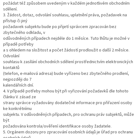
požádat též způsobem uvedeným v každém jednotlivém obchodním
sdělení.
3. Žádost, dotaz, odvolání souhlasu, uplatnění práva, požadavek na
přístup či jiný
požadavek subjektu bude po přijetí správcem zpracován bez
zbytečného odkladu, v
odůvodněných případech nejdéle do 1 měsíce. Tuto lhůtu je možné v
případě potřeby
a s ohledem na složitost a počet žádostí prodloužit o další 2 měsíce.
Odvolání
souhlasu k zasílání obchodních sdělení prostřednictvím elektronických
kontaktů
(telefon, e-mailová adresa) bude vyřízeno bez zbytečného prodlení,
nejpozději do 7
kalendářních dní.
4. V případě potřeby mohou být při vyřizování požadavků dle tohoto
článku V. zásad ze
strany správce vyžadovány dodatečné informace pro přiřazení osoby
ke konkrétnímu
subjektu. V odůvodněných případech, pro ochranu práv subjektů, může
být
požadována kontrola/ověření identifikace osoby žadatele.
5. Orgánem dozoru pro zpracování osobních údajů je Úřad pro ochranu
osobních údajů,