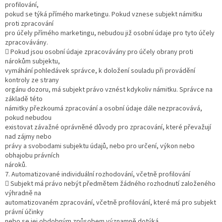
profilování,
pokud se týká přímého marketingu. Pokud vznese subjekt námitku
proti zpracování
pro účely přímého marketingu, nebudou již osobní údaje pro tyto účely
zpracovávány.
 Pokud jsou osobní údaje zpracovávány pro účely obrany proti
nárokům subjektu,
vymáhání pohledávek správce, k doložení souladu při provádění
kontroly ze strany
orgánu dozoru, má subjekt právo vznést kdykoliv námitku. Správce na
základě této
námitky přezkoumá zpracování a osobní údaje dále nezpracovává,
pokud nebudou
existovat závažné oprávněné důvody pro zpracování, které převažují
nad zájmy nebo
právy a svobodami subjektu údajů, nebo pro určení, výkon nebo
obhajobu právních
nároků.
7. Automatizované individuální rozhodování, včetně profilování
 Subjekt má právo nebýt předmětem žádného rozhodnutí založeného
výhradně na
automatizovaném zpracování, včetně profilování, které má pro subjekt
právní účinky
nebo se jej obdobným způsobem významně dotýká.