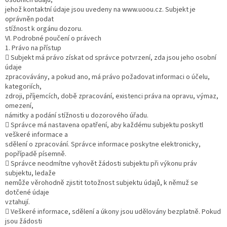
jehož kontaktní údaje jsou uvedeny na www.uoou.cz. Subjekt je
oprávněn podat
stížnost k orgánu dozoru.
VI. Podrobné poučení o právech
1. Právo na přístup
 Subjekt má právo získat od správce potvrzení, zda jsou jeho osobní
údaje
zpracovávány, a pokud ano, má právo požadovat informaci o účelu,
kategoriích,
zdroji, příjemcích, době zpracování, existenci práva na opravu, výmaz,
omezení,
námitky a podání stížnosti u dozorového úřadu.
 Správce má nastavena opatření, aby každému subjektu poskytl
veškeré informace a
sdělení o zpracování. Správce informace poskytne elektronicky,
popřípadě písemně.
 Správce neodmítne vyhovět žádosti subjektu při výkonu práv
subjektu, ledaže
nemůže věrohodně zjistit totožnost subjektu údajů, k němuž se
dotčené údaje
vztahují.
 Veškeré informace, sdělení a úkony jsou udělovány bezplatně. Pokud
jsou žádosti