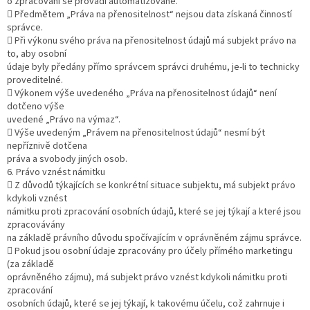
o zpracování se provádí automatizovaně.
 Předmětem „Práva na přenositelnost“ nejsou data získaná činností
správce.
 Při výkonu svého práva na přenositelnost údajů má subjekt právo na
to, aby osobní
údaje byly předány přímo správcem správci druhému, je-li to technicky
proveditelné.
 Výkonem výše uvedeného „Práva na přenositelnost údajů“ není
dotčeno výše
uvedené „Právo na výmaz“.
 Výše uvedeným „Právem na přenositelnost údajů“ nesmí být
nepříznivě dotčena
práva a svobody jiných osob.
6. Právo vznést námitku
 Z důvodů týkajících se konkrétní situace subjektu, má subjekt právo
kdykoli vznést
námitku proti zpracování osobních údajů, které se jej týkají a které jsou
zpracovávány
na základě právního důvodu spočívajícím v oprávněném zájmu správce.
 Pokud jsou osobní údaje zpracovány pro účely přímého marketingu
(za základě
oprávněného zájmu), má subjekt právo vznést kdykoli námitku proti
zpracování
osobních údajů, které se jej týkají, k takovému účelu, což zahrnuje i