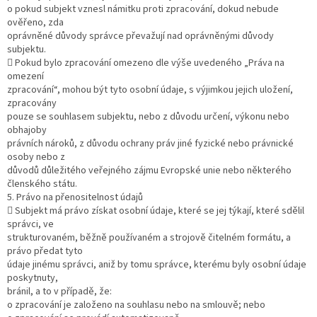
o pokud subjekt vznesl námitku proti zpracování, dokud nebude
ověřeno, zda
oprávněné důvody správce převažují nad oprávněnými důvody
subjektu.
 Pokud bylo zpracování omezeno dle výše uvedeného „Práva na
omezení
zpracování“, mohou být tyto osobní údaje, s výjimkou jejich uložení,
zpracovány
pouze se souhlasem subjektu, nebo z důvodu určení, výkonu nebo
obhajoby
právních nároků, z důvodu ochrany práv jiné fyzické nebo právnické
osoby nebo z
důvodů důležitého veřejného zájmu Evropské unie nebo některého
členského státu.
5. Právo na přenositelnost údajů
 Subjekt má právo získat osobní údaje, které se jej týkají, které sdělil
správci, ve
strukturovaném, běžně používaném a strojově čitelném formátu, a
právo předat tyto
údaje jinému správci, aniž by tomu správce, kterému byly osobní údaje
poskytnuty,
bránil, a to v případě, že:
o zpracování je založeno na souhlasu nebo na smlouvě; nebo