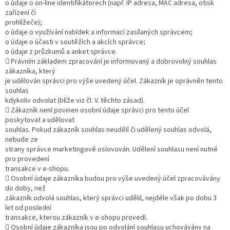
o údaje o on-line identifikátorech (např. IP adresa, MAC adresa, otisk
zařízení či
prohlížeče);
o údaje o využívání nabídek a informací zasílaných správcem;
o údaje o účasti v soutěžích a akcích správce;
o údaje z průzkumů a anket správce.
 Právním základem zpracování je informovaný a dobrovolný souhlas
zákazníka, který
je udělován správci pro výše uvedený účel. Zákazník je oprávněn tento
souhlas
kdykoliv odvolat (blíže viz čl. V. těchto zásad).
 Zákazník není povinen osobní údaje správci pro tento účel
poskytovat a udělovat
souhlas. Pokud zákazník souhlas neudělí či udělený souhlas odvolá,
nebude ze
strany správce marketingově oslovován. Udělení souhlasu není nutné
pro provedení
transakce v e-shopu.
 Osobní údaje zákazníka budou pro výše uvedený účel zpracovávány
do doby, než
zákazník odvolá souhlas, který správci udělil, nejdéle však po dobu 3
let od poslední
transakce, kterou zákazník v e-shopu provedl.
 Osobní údaje zákazníka jsou po odvolání souhlasu uchovávány na