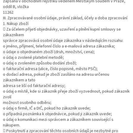
zapsaná v obchodním rejstříku vedeném Městským soudem v Praze,
oddíl B, vložka
11262
III. Zpracovávané osobní údaje, právní základ, účely a doba zpracování
1. Nákup zboží
 Za účelem přijetí objednávky, uzavření a plnění kupní smlouvy se
zákazníkem
správce zpracovává osobní údaje zákazníka v následujícím rozsahu:
o jméno, příjmení, telefonní číslo a e-mailová adresa zákazníka;
o údaje o objednaném zboží (druh, množství, cena);
o údaj o zvolené platební metodě;
o údaj o zvoleném způsobu dodání zboží;
o fakturační adresa (ulice, číslo popisné, město PSČ);
o dodací adresa, pokud je zboží zasíláno na adresu určenou
zákazníkem a tato
adresa se liší od fakturační adresy;
o údaj o místě, kde si zákazník přeje zboží vyzvednout, pokud zákazník
zvolí
možnost osobního odběru;
o údaj o firmě, IČ a DIČ, pokud ho zákazník uvede;
o případná poznámka k objednávce, pokud ji zákazník uvede;
o údaj o komunikaci mezi správcem a zákazníkem související s
nákupem.
 Poskytnutí a zpracování těchto osobních údajů je nezbytné pro