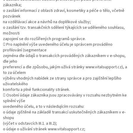
zákazníka;
o zasílání informací z oblasti zdraví, kosmetiky a péče o tělo, včetně
pozvánek
na vzdělávací akce a návrhů na doplňkové služby;
o zasílání tzv. transakčních sdělení týkajících se uděleného souhlasu,
možnosti
zapojení se do rozšířených programů správce.
 Pro naplnění výše uvedeného účelu je správcem prováděno
profilování (segmentace
zejména dle údajů o transakcích prováděných zákazníkem v e-shopu,
dle jeho
preferencí a dle způsobu, jakým užívá stránky www.vitalsupport.cz), a
to za účelem
výběru vhodných nabídek ze strany správce a pro zajištění lepšího
uživatelského
komfortu a plné funkcionality stránek.
 Osobní údaje zákazníka jsou zpracovávány v rozsahu nezbytném ke
splnění výše
uvedeného účelu, a to v následujícím rozsahu:
o údaje zjištěné na základě transakcí uskutečněných zákazníkem v e-
shopu
(výčet v odstavcích III.1. a III.2);
o údaje o užívání stránek www.vitalsupport.cz;