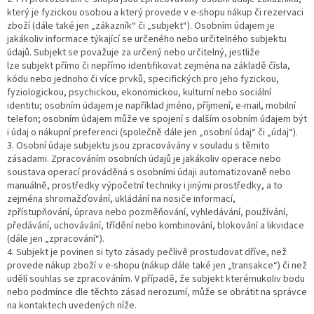
který je fyzickou osobou a který provede v e-shopu nákup či rezervaci
zboží (dále také jen „zákazník“ či „subjekt“). Osobním údajem je
jakákoliv informace týkající se určeného nebo určitelného subjektu
údajů. Subjekt se považuje za určený nebo určitelný, jestliže
lze subjekt přímo či nepřímo identifikovat zejména na základě čísla,
kódu nebo jednoho či více prvků, specifických pro jeho fyzickou,
fyziologickou, psychickou, ekonomickou, kulturní nebo sociální
identitu; osobním údajem je například jméno, příjmení, e-mail, mobilní
telefon; osobním údajem může ve spojení s dalším osobním údajem být
i údaj o nákupní preferenci (společně dále jen „osobní údaj“ či „údaj“).
3. Osobní údaje subjektu jsou zpracovávány v souladu s těmito
zásadami. Zpracováním osobních údajů je jakákoliv operace nebo
soustava operací prováděná s osobními údaji automatizovaně nebo
manuálně, prostředky výpočetní techniky i jinými prostředky, a to
zejména shromažďování, ukládání na nosiče informací,
zpřístupňování, úprava nebo pozměňování, vyhledávání, používání,
předávání, uchovávání, třídění nebo kombinování, blokování a likvidace
(dále jen „zpracování“).
4. Subjekt je povinen si tyto zásady pečlivě prostudovat dříve, než
provede nákup zboží v e-shopu (nákup dále také jen „transakce“) či než
udělí souhlas se zpracováním. V případě, že subjekt kterémukoliv bodu
nebo podmínce dle těchto zásad nerozumí, může se obrátit na správce
na kontaktech uvedených níže.