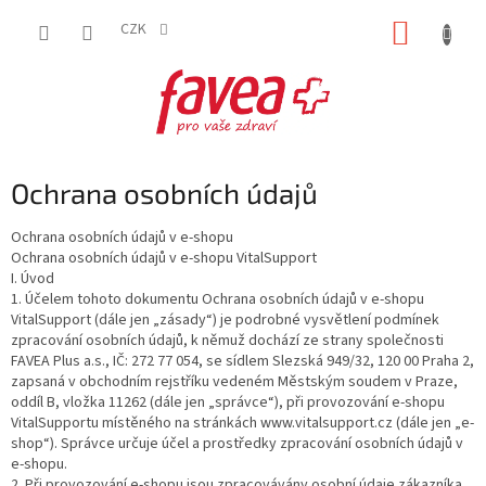
Přejít
NÁKUP
na
CZK
obsah
KOŠÍK
Ochrana osobních údajů
Ochrana osobních údajů v e-shopu
Ochrana osobních údajů v e-shopu VitalSupport
I. Úvod
1. Účelem tohoto dokumentu Ochrana osobních údajů v e-shopu
VitalSupport (dále jen „zásady“) je podrobné vysvětlení podmínek
zpracování osobních údajů, k němuž dochází ze strany společnosti
FAVEA Plus a.s., IČ: 272 77 054, se sídlem Slezská 949/32, 120 00 Praha 2,
zapsaná v obchodním rejstříku vedeném Městským soudem v Praze,
oddíl B, vložka 11262 (dále jen „správce“), při provozování e-shopu
VitalSupportu místěného na stránkách www.vitalsupport.cz (dále jen „e-
shop“). Správce určuje účel a prostředky zpracování osobních údajů v
e-shopu.
2. Při provozování e-shopu jsou zpracovávány osobní údaje zákazníka,