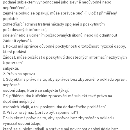
podané subjektem vyhodnocené jako zjevně nedůvodné nebo
nepřiměřené, a
zejména pokud se opakují, může správce buď: (i) uložit přiměřený
poplatek
zohledňující administrativní náklady spojené s poskytnutím
požadovaných informací,
sdělení nebo s učiněním požadovaných úkonů, nebo (ii) odmítnout
žádosti vyhovět.
 Pokud má správce důvodné pochybnosti o totožnosti fyzické osoby,
která podává
žádost, může požádat o poskytnutí dodatečných informací nezbytných
k potvrzení
subjektu.
2. Právo na opravu
 Subjekt má právo na to, aby správce bez zbytečného odkladu opravil
nepřesné
osobní údaje, které se subjektu týkají.
 S přihlédnutím k účelům zpracování má subjekt také právo na
doplnění neúplných
osobních údajů, a to i poskytnutím dodatečného prohlášení.
3. Právo na výmaz („právo být zapomenut“)
 Subjekt má právo na to, aby správce bez zbytečného odkladu
vymazal osobní údaje,
které se subjektu týkají, a správce má povinnost osobní údaje bez