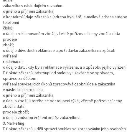
údaje
zákazníka v následujícím rozsahu:
o jméno a příjmení zákazníka;
o kontaktní údaje zákazníka (adresa bydliště, e-mailová adresa a/nebo
telefonní
číslo);
o údaj o reklamovaném zboží, včetně pořizovací ceny zboží a data
prodeje
zboží;
o údaj o důvodech reklamace a požadavku zákazníka na způsob
vyřízení
reklamace;
o údaj o datu, kdy byla reklamace vyřízena, a o způsobu jejího vyřízení.
 Pokud zákazník odstoupí od smlouvy uzavřené se správcem,
správce za účelem
vyřízení souvisejících úkonů zpracovává osobní údaje zákazníka
v následujícím rozsahu:
o jméno a příjmení zákazníka;
o údaj o zboží, kterého se odstoupení týká, včetně pořizovací ceny
zboží a data
prodeje zboží;
o údaj o způsobu vrácení peněz zákazníkovi.
3. Marketing
 Pokud zákazník udělí správci souhlas se zpracováním jeho osobních