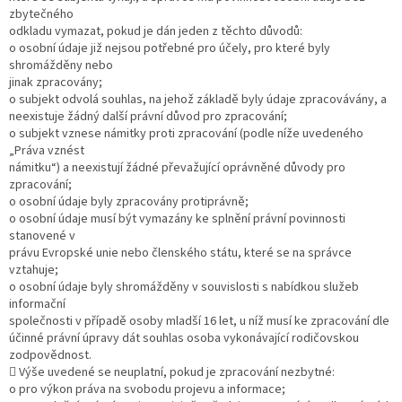
zbytečného
odkladu vymazat, pokud je dán jeden z těchto důvodů:
o osobní údaje již nejsou potřebné pro účely, pro které byly
shromážděny nebo
jinak zpracovány;
o subjekt odvolá souhlas, na jehož základě byly údaje zpracovávány, a
neexistuje žádný další právní důvod pro zpracování;
o subjekt vznese námitky proti zpracování (podle níže uvedeného
„Práva vznést
námitku“) a neexistují žádné převažující oprávněné důvody pro
zpracování;
o osobní údaje byly zpracovány protiprávně;
o osobní údaje musí být vymazány ke splnění právní povinnosti
stanovené v
právu Evropské unie nebo členského státu, které se na správce
vztahuje;
o osobní údaje byly shromážděny v souvislosti s nabídkou služeb
informační
společnosti v případě osoby mladší 16 let, u níž musí ke zpracování dle
účinné právní úpravy dát souhlas osoba vykonávající rodičovskou
zodpovědnost.
 Výše uvedené se neuplatní, pokud je zpracování nezbytné:
o pro výkon práva na svobodu projevu a informace;