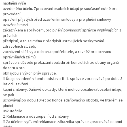
naplnění výše
uvedeného účelu. Zpracování osobních údajů je současně nutné pro
provedení
opatření přijatých před uzavřením smlouvy a pro plnění smlouvy
uzavřené mezi
zákazníkem a správcem, pro plnění povinností správce vyplývajících z
právních
předpisů, a to zejména z předpisů upravujících poskytování
zdravotních služeb,
zacházení s léčivy a ochranu spotřebitele, a rovněž pro ochranu
oprávněných zájmů
správce z důvodu prokázání souladu při kontrolách ze strany orgánů
dozoru a pro
obhajobu a výkon práv správce.
 Údaje uvedené v tomto odstavci III. 1. správce zpracovává po dobu 5
let od uzavření
kupní smlouvy. Daňové doklady, které mohou obsahovat osobní údaje,
se pak
uchovávají po dobu 10 let od konce zdaňovacího období, ve kterém se
plnění
uskutečnilo.
2. Reklamace a odstoupení od smlouvy
 Za účelem vyřízení reklamace zákazníka správce zpracovává osobní