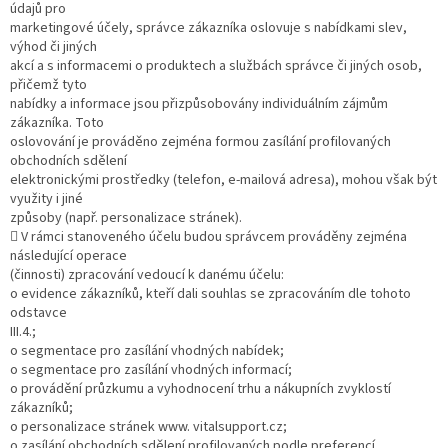
údajů pro
marketingové účely, správce zákazníka oslovuje s nabídkami slev,
výhod či jiných
akcí a s informacemi o produktech a službách správce či jiných osob,
přičemž tyto
nabídky a informace jsou přizpůsobovány individuálním zájmům
zákazníka. Toto
oslovování je prováděno zejména formou zasílání profilovaných
obchodních sdělení
elektronickými prostředky (telefon, e-mailová adresa), mohou však být
využity i jiné
způsoby (např. personalizace stránek).
 V rámci stanoveného účelu budou správcem prováděny zejména
následující operace
(činnosti) zpracování vedoucí k danému účelu:
o evidence zákazníků, kteří dali souhlas se zpracováním dle tohoto
odstavce
III.4.;
o segmentace pro zasílání vhodných nabídek;
o segmentace pro zasílání vhodných informací;
o provádění průzkumu a vyhodnocení trhu a nákupních zvyklostí
zákazníků;
o personalizace stránek www. vitalsupport.cz;
o zasílání obchodních sdělení profilovaných podle preferencí