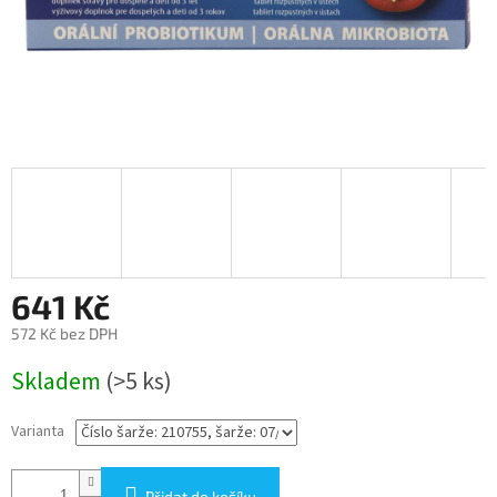
641 Kč
572 Kč bez DPH
Měrná
Skladem
(>5 ks)
cena:
Varianta
Přidat do košíku