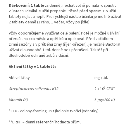
Dávkování: 1 tableta
denně, nechat volně pomalu rozpustit
v ústech. Ideální je užití preparátu těsně před spaním. Po užití
tablety nejíst a nepít. Pro rychlejší nástup účinku je možné užívat
2 tablety denně (1 ráno, 1 večer, vždy po jídle).
Vždy doporučujeme využívat celé balení. Poté je možné užívání
přerušit na cca měsíc a opět kúru opakovat. Před začátkem
zimní sezóny a v průběhu zimy (říjen-březen), je možné Bactoral
užívat dlouhodobě 1 tbl. denně bez přerušení. Taktéž při
dlouhodobé ochraně zubů a dásní.
Aktivní látky v 1 tabletě:
Aktivní látky
mg /tbl.
9
Streptococcus salivarius K12
2 x 10
CFU*
Vitamín D3
5
µg=200 IU
*CFU - colony-forming unit (kolonie tvořící jednotky)
**DRHP – denní referenční hodnota příjmu