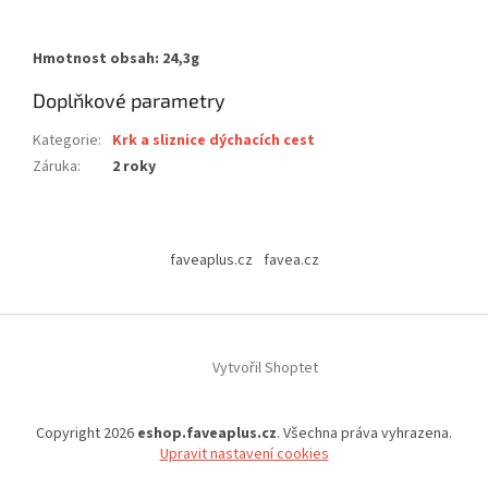
Hmotnost obsah: 24,3g
Doplňkové parametry
Kategorie
:
Krk a sliznice dýchacích cest
Záruka
:
2 roky
Z
á
faveaplus.cz
favea.cz
p
a
t
í
Vytvořil Shoptet
Copyright 2026
eshop.faveaplus.cz
. Všechna práva vyhrazena.
Upravit nastavení cookies