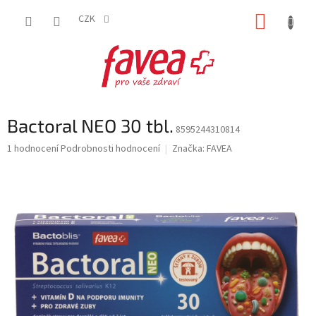
Přejít
NÁKUP
na
CZK
obsah
KOŠÍK
Bactoral NEO 30 tbl.
8595244310814
Průměrné
1 hodnocení
Podrobnosti hodnocení
Značka:
FAVEA
hodnocení
produktu
je
5,0
z
5
hvězdiček.