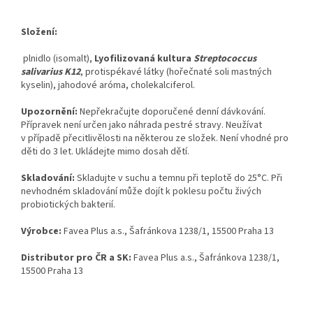
Složení:
plnidlo (isomalt),
Lyofilizovaná kultura
Streptococcus
salivarius K12
, protispékavé látky (hořečnaté soli mastných
kyselin), jahodové aróma, cholekalciferol.
Upozornění:
Nepřekračujte doporučené denní dávkování.
Přípravek není určen jako náhrada pestré stravy. Neužívat
v případě přecitlivělosti na některou ze složek. Není vhodné pro
děti do 3 let. Ukládejte mimo dosah dětí.
Skladování:
Skladujte v suchu a temnu při teplotě do 25°C. Při
nevhodném skladování může dojít k poklesu počtu živých
probiotických bakterií.
Výrobce:
Favea Plus a.s., Šafránkova 1238/1, 15500 Praha 13
Distributor pro ČR a SK:
Favea Plus a.s., Šafránkova 1238/1,
15500 Praha 13