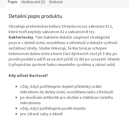
Popis
Hodnocení (1)
Diskuze
Detailní popis produktu
Obsahuje probiotickou kulturu Streptococcus salivarius K12,
která tvoří peptidy salivaricin A2 a salivaricin B tzv.
bakteriociny
. Tato bakterie dokáže zaujmout strategické
pozice v dutině ústní, nosohltanu a středouší a dokáže vytěsnit
nežádoucí druhy. Studie dokazují, že Bactoral je schopen
kolonizovat dutinu ústní a horní část dýchacích cest již 3 dny po
prvním podání a udrží se na nich ještě 32 dní po vysazení. Vitamín
D přispívá ke správné funkci imunitního systému a zdraví zubů.
Kdy užívat Bactoral?
vždy, když potřebujete doplnit přátelský orální
mikrobiom do dutiny ústní, nosohltanu nebo středouší
po doužívání antibiotik pro dodání a stabilizaci ústního
mikrobiomu
vždy, když potřebujete posílit imunitu
pro zdravé zuby a dásně