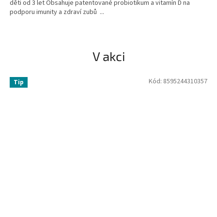
děti od 3 let Obsahuje patentované probiotikum a vitamín D na
5
podporu imunity a zdraví zubů ...
hvězdiček.
V akci
Kód:
8595244310357
Tip