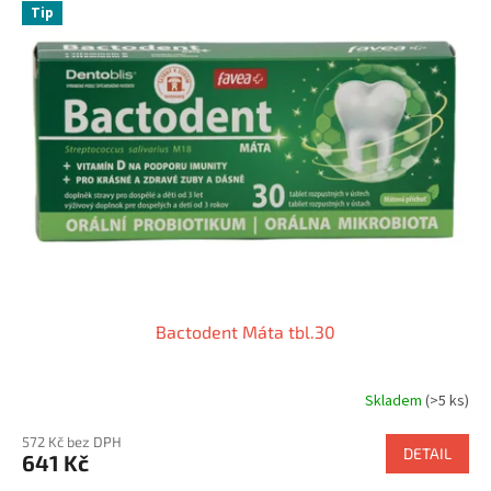
Tip
d
p
o
r
u
z
d
r
a
v
í
Bactodent Máta tbl.30
c
e
Skladem
(>5 ks)
l
572 Kč bez DPH
é
DETAIL
641 Kč
r