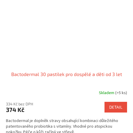
Bactodermal 30 pastilek pro dospělé a děti od 3 let
Skladem
(>5 ks)
Průměrné
hodnocení
334 Kč bez DPH
produktu
DETAIL
374 Kč
je
3,2
Bactodermal je doplněk stravy obsahující kombinaci důležitého
z
patentovaného probiotika s vitamíny. Vhodné pro atopickou
5
pokožku. Péče o kůži začíná ve střevě.