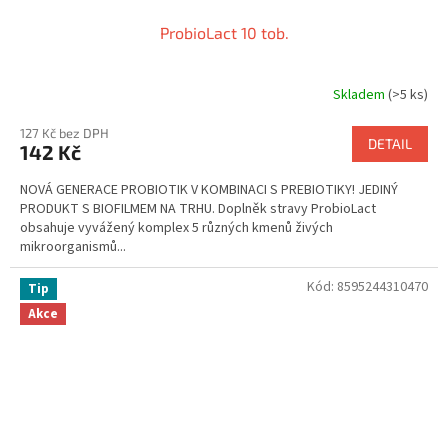
ProbioLact 10 tob.
Skladem
(>5 ks)
Průměrné
hodnocení
127 Kč bez DPH
produktu
DETAIL
142 Kč
je
5,0
NOVÁ GENERACE PROBIOTIK V KOMBINACI S PREBIOTIKY! JEDINÝ
z
PRODUKT S BIOFILMEM NA TRHU. Doplněk stravy ProbioLact
5
obsahuje vyvážený komplex 5 různých kmenů živých
hvězdiček.
mikroorganismů...
Kód:
8595244310470
Tip
Akce