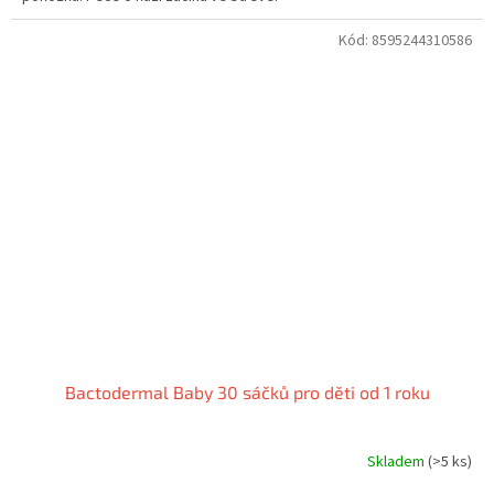
hvězdiček.
Kód:
8595244310586
Bactodermal Baby 30 sáčků pro děti od 1 roku
Skladem
(>5 ks)