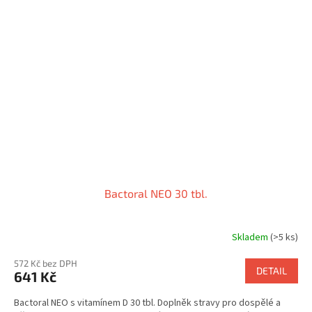
Bactoral NEO 30 tbl.
Skladem
(>5 ks)
Průměrné
hodnocení
572 Kč bez DPH
produktu
DETAIL
641 Kč
je
5,0
Bactoral NEO s vitamínem D 30 tbl. Doplněk stravy pro dospělé a
z