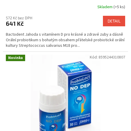
Skladem
(>5 ks)
572 Kč bez DPH
DETAIL
641 Kč
Bactodent Jahoda s vitamínem D pro krásné a zdravé zuby a dásně
Orální probiotikum s bohatým obsahem přátelské probiotické orální
kultury Streptococcus salivarius M18 pro...
Kód:
8595244310807
Novinka