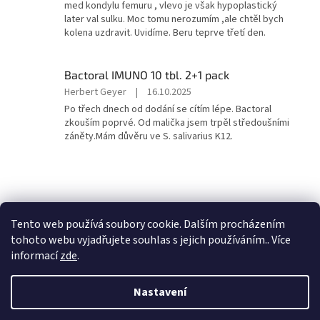
z
med kondylu femuru , vlevo je však hypoplastický
5
later val sulku. Moc tomu nerozumím ,ale chtěl bych
hvězdiček.
kolena uzdravit. Uvidíme. Beru teprve třetí den.
Bactoral IMUNO 10 tbl. 2+1 pack
Hodnocení
Herbert Geyer
|
16.10.2025
produktu
Po třech dnech od dodání se cítím lépe. Bactoral
je
zkouším poprvé. Od malička jsem trpěl středoušními
5
záněty.Mám důvěru ve S. salivarius K12.
z
5
hvězdiček.
Z
á
faveaplus.cz
favea.cz
p
Tento web používá soubory cookie. Dalším procházením
a
tohoto webu vyjadřujete souhlas s jejich používáním.. Více
t
informací
zde
.
í
Vytvořil Shoptet
Nastavení