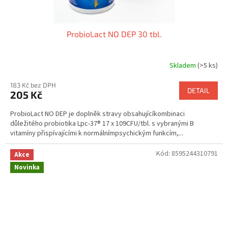
ProbioLact NO DEP 30 tbl.
Skladem
(>5 ks)
183 Kč bez DPH
DETAIL
205 Kč
ProbioLact NO DEP je doplněk stravy obsahujícíkombinaci
důležitého probiotika Lpc-37® 17 x 109CFU/tbl. s vybranými B
vitamíny přispívajícími k normálnímpsychickým funkcím,...
Kód:
8595244310791
Akce
Novinka