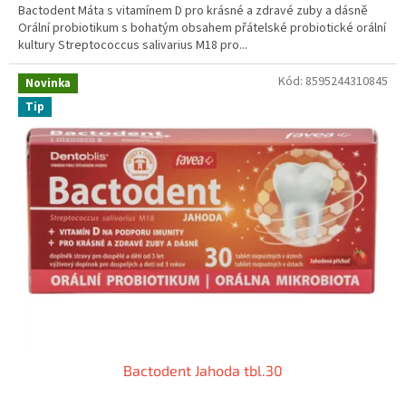
Bactodent Máta s vitamínem D pro krásné a zdravé zuby a dásně
o
Orální probiotikum s bohatým obsahem přátelské probiotické orální
d
kultury Streptococcus salivarius M18 pro...
i
Kód:
8595244310845
Novinka
n
Tip
y
Bactodent Jahoda tbl.30