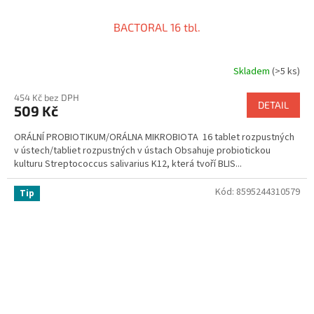
BACTORAL 16 tbl.
Skladem
(>5 ks)
Průměrné
hodnocení
454 Kč bez DPH
produktu
DETAIL
509 Kč
je
3,2
ORÁLNÍ PROBIOTIKUM/ORÁLNA MIKROBIOTA 16 tablet rozpustných
z
v ústech/tabliet rozpustných v ústach Obsahuje probiotickou
5
kulturu Streptococcus salivarius K12, která tvoří BLIS...
hvězdiček.
Kód:
8595244310579
Tip