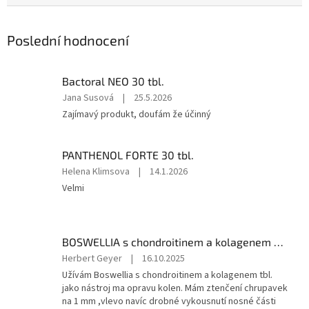
Poslední hodnocení
Bactoral NEO 30 tbl.
Hodnocení
Jana Susová
|
25.5.2026
produktu
Zajímavý produkt, doufám že účinný
je
5
z
PANTHENOL FORTE 30 tbl.
5
Hodnocení
Helena Klimsova
|
14.1.2026
hvězdiček.
produktu
Velmi
je
5
z
5
BOSWELLIA s chondroitinem a kolagenem 30 tbl.
hvězdiček.
Hodnocení
Herbert Geyer
|
16.10.2025
produktu
Užívám Boswellia s chondroitinem a kolagenem tbl.
je
jako nástroj ma opravu kolen. Mám ztenčení chrupavek
5
na 1 mm ,vlevo navíc drobné vykousnutí nosné části