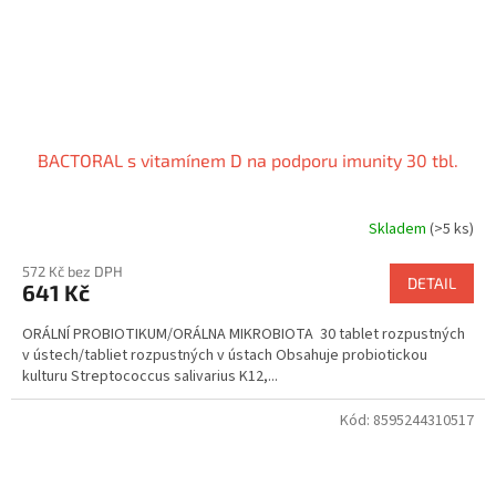
BACTORAL s vitamínem D na podporu imunity 30 tbl.
Skladem
(>5 ks)
Průměrné
hodnocení
572 Kč bez DPH
produktu
DETAIL
641 Kč
je
5,0
ORÁLNÍ PROBIOTIKUM/ORÁLNA MIKROBIOTA 30 tablet rozpustných
z
v ústech/tabliet rozpustných v ústach Obsahuje probiotickou
5
kulturu Streptococcus salivarius K12,...
hvězdiček.
Kód:
8595244310517