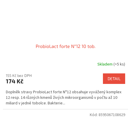
ProbioLact forte N°12 10 tob.
Skladem
(>5 ks)
155 Kč bez DPH
DETAIL
174 Kč
Doplněk stravy ProbioLact forte N°12 obsahuje vyvážený komplex
12 resp. 14 různých kmenů živých mikroorganismů v počtu až 10
miliard v jedné tobolce. Bakterie...
Kód:
8595067108629