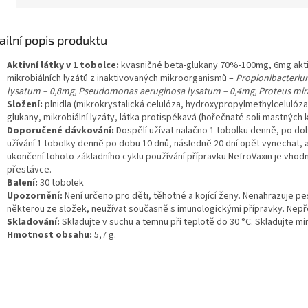
ailní popis produktu
Aktivní látky v 1 tobolce:
kvasničné beta-glukany 70%-100mg, 6mg aktiv
mikrobiálních lyzátů z inaktivovaných mikroorganismů –
Propionibacteriu
lysatum – 0,8mg, Pseudomonas aeruginosa lysatum – 0,4mg, Proteus mira
Složení:
plnidla (mikrokrystalická celulóza, hydroxypropylmethylcelulóz
glukany, mikrobiální lyzáty, látka protispékavá (hořečnaté soli mastných k
Doporučené dávkování:
Dospělí užívat nalačno 1 tobolku denně, po do
užívání 1 tobolky denně po dobu 10 dnů, následně 20 dní opět vynechat, 
ukončení tohoto základního cyklu používání přípravku NefroVaxin je vhod
přestávce.
Balení:
30 tobolek
Upozornění:
Není určeno pro děti, těhotné a kojící ženy. Nenahrazuje pes
některou ze složek, neužívat současně s imunologickými přípravky. Nep
Skladování:
Skladujte v suchu a temnu při teplotě do 30 °C. Skladujte m
Hmotnost obsahu:
5,7 g.