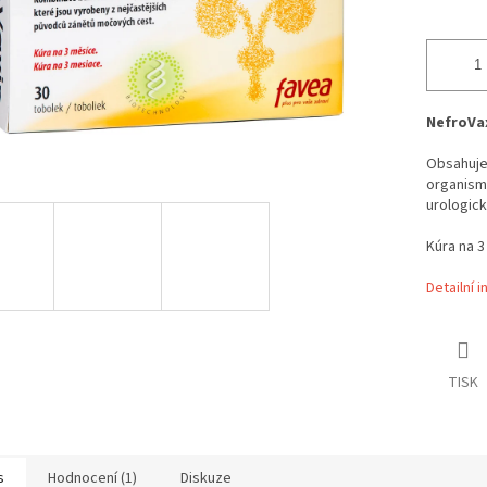
NefroVax
Obsahuje 
organismů
urologic
Kúra na 
Detailní 
TISK
s
Hodnocení (1)
Diskuze