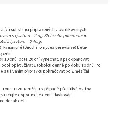
ních substancí připravených z purifikovaných
m acnes lysatum – 2mg, Klebsiella pneumoniae
bilis lysatum – 0,4mg.
a), kvasničné (Saccharomyces cerevisiae) beta-
yselin).
bu 10 dnů, poté 20 dní vynechat, a pak opakovat
a poté opět užívat 1 tobolku denně po dobu 10 dnů. Po
né s užíváním přípravku pokračovat po 2 měsíční
trou stravu. Neužívat v případě přecitlivělosti na
řekračujte doporučené denní dávkování.
imo dosah dětí.