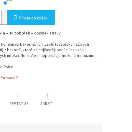
Přidat do košíku
in – 30 tobolek –
doplněk stravy
kombinaci bakteriálních lyzátů (částečky neživých
) z bakterií, které se nejčastěji podílejí na vzniku
kých infekcí. NefroVaxin doporučujeme ženám i mužům.
3 měsíce
informace
ZEPTAT SE
SDÍLET