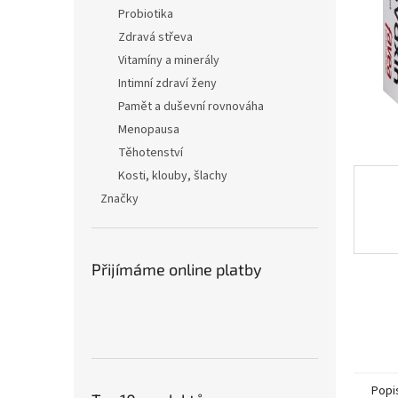
n
Probiotika
e
Zdravá střeva
l
Vitamíny a minerály
Intimní zdraví ženy
Pamět a duševní rovnováha
Menopausa
Těhotenství
Kosti, klouby, šlachy
Značky
Přijímáme online platby
Popi