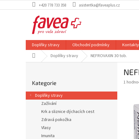
Přejít
+420 778 733 358
asistentka@faveaplus.cz
na
obsah
Doplňky stravy
Obchodní podmínky
Kontakty
Domů
Doplňky stravy
NEFROVAXIN 30 tob.
P
NEF
o
Přeskočit
s
Průměr
1 hodno
Kategorie
kategorie
t
hodnoce
r
produkt
Doplňky stravy
a
je
Zažívání
5,0
n
z
Krk a sliznice dýchacích cest
n
5
í
Zdravá pokožka
hvězdič
p
Vlasy
a
Imunita