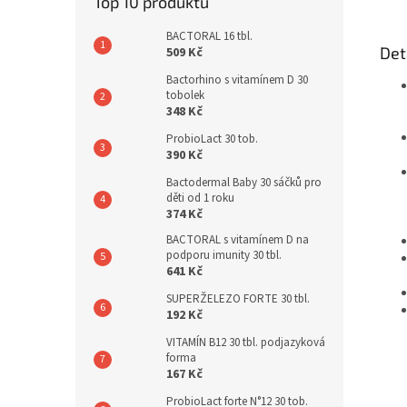
Top 10 produktů
BACTORAL 16 tbl.
Det
509 Kč
Bactorhino s vitamínem D 30
tobolek
348 Kč
ProbioLact 30 tob.
390 Kč
Bactodermal Baby 30 sáčků pro
děti od 1 roku
374 Kč
BACTORAL s vitamínem D na
podporu imunity 30 tbl.
641 Kč
SUPERŽELEZO FORTE 30 tbl.
192 Kč
VITAMÍN B12 30 tbl. podjazyková
forma
167 Kč
ProbioLact forte N°12 30 tob.