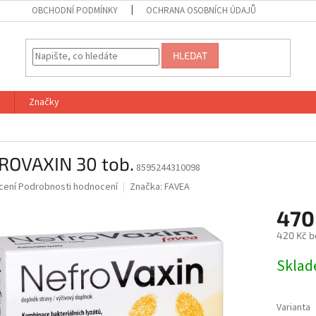
OBCHODNÍ PODMÍNKY
OCHRANA OSOBNÍCH ÚDAJŮ
HLEDAT
Značky
ROVAXIN 30 tob.
8595244310098
né
cení
Podrobnosti hodnocení
Značka:
FAVEA
ní
470
u
420 Kč b
Měrná
Skla
cena:
ek.
Varianta